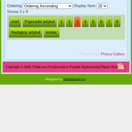
Ordering
Display Num
Strona 3 z 8
start
Poprzedni artykuł
1
2
3
4
5
6
7
8
Następny artykuł
koniec
Powered by
Phoca Gallery
Copyright © 2026. Publiczne Przedszkole w Porębie Spytkowskiej Rights Reserved.
Designed by
DiabloDesign.eu
.