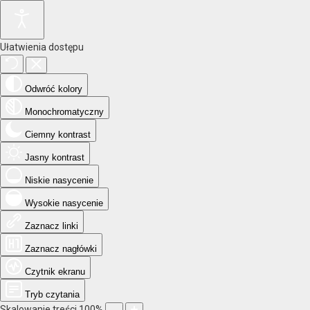
Ułatwienia dostępu
Odwróć kolory
Monochromatyczny
Ciemny kontrast
Jasny kontrast
Niskie nasycenie
Wysokie nasycenie
Zaznacz linki
Zaznacz nagłówki
Czytnik ekranu
Tryb czytania
Skalowanie treści
100
%