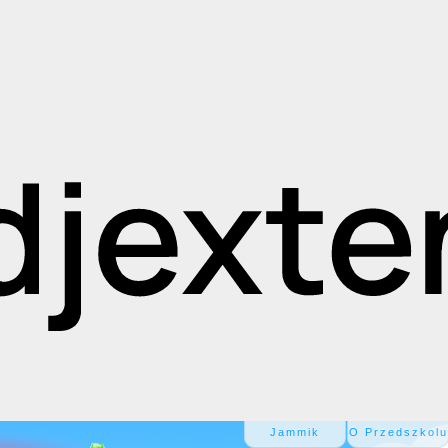
Jammik
O Przedszkolu