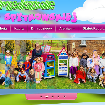
leria
Kadra
Dla rodziców
Archiwum
Statut/Regul