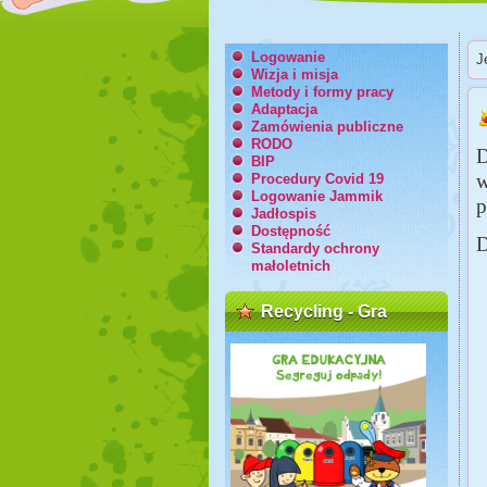
Logowanie
J
Wizja i misja
Metody i formy pracy
Adaptacja
Zamówienia publiczne
RODO
D
BIP
w
Procedury Covid 19
Logowanie Jammik
p
Jadłospis
Dostępność
D
Standardy ochrony
małoletnich
Recycling - Gra