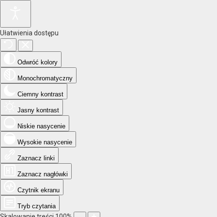
Ułatwienia dostępu
Odwróć kolory
Monochromatyczny
Ciemny kontrast
Jasny kontrast
Niskie nasycenie
Wysokie nasycenie
Zaznacz linki
Zaznacz nagłówki
Czytnik ekranu
Tryb czytania
Skalowanie treści
100
%