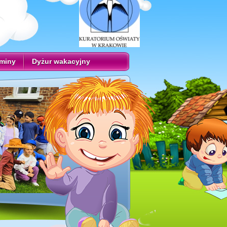
aminy
Dyżur wakacyjny