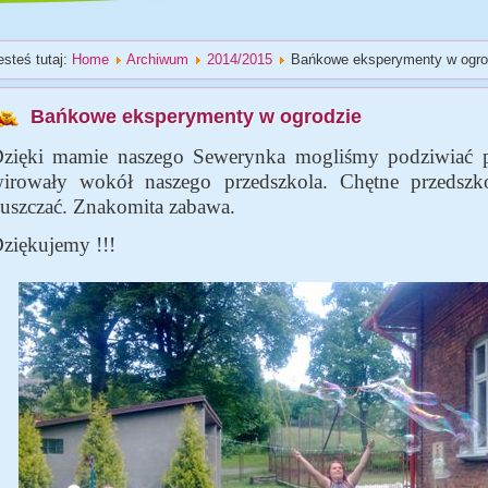
esteś tutaj:
Home
Archiwum
2014/2015
Bańkowe eksperymenty w ogro
Bańkowe eksperymenty w ogrodzie
zięki mamie naszego Sewerynka mogliśmy podziwiać pi
irowały wokół naszego przedszkola. Chętne przedszko
uszczać. Znakomita zabawa.
ziękujemy !!!